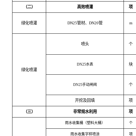
（二）
高效喷灌
项
绿化喷灌
DN25管材、DN20管
m
喷头
个
块
DN25水表
绿化喷灌
个
DN25手动闸阀
开挖及回填
项
（三）
非常规水利用
项
雨水收集桶（塑料大桶）
个
雨水收集字样喷涂
项