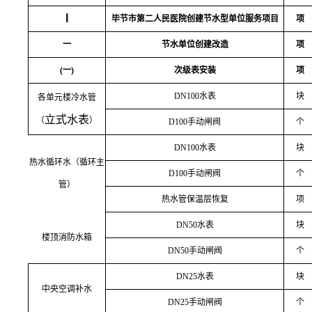
Ⅰ
毕节市第二人民医院创建节水型单位服务项目
项
一
节水单位创建改造
项
(一)
次级表安装
项
DN100水表
块
各单元楼冷水管
立式水表
（
）
D100手动闸阀
个
DN100水表
块
热水循环水（循环主
D100手动闸阀
个
管）
热水管保温层恢复
项
DN50水表
块
楼顶消防水箱
DN50手动闸阀
个
DN25水表
块
中央空调补水
DN25手动闸阀
个