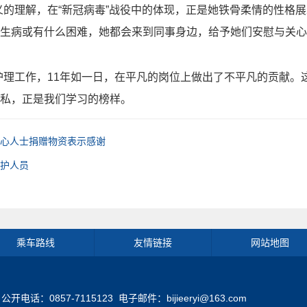
的理解，在“新冠病毒”战役中的体现，正是她铁骨柔情的性格
生病或有什么困难，她都会来到同事身边，给予她们安慰与关心
护理工作，
11
年如一日，在平凡的岗位上做出了不平凡的贡献。
私，正是我们学习的榜样。
爱心人士捐赠物资表示感谢
医护人员
乘车路线
友情链接
网站地图
0857-7115123 电子邮件：bijieeryi@163.com