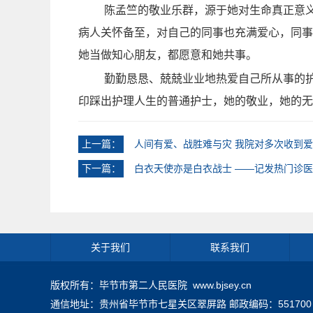
陈孟竺的敬业乐群，源于她对生命真正意义
病人关怀备至，对自己的同事也充满爱心，同事
她当做知心朋友，都愿意和她共事。
勤勤恳恳、兢兢业业地热爱自己所从事的
印踩出护理人生的普通护士，她的敬业，她的无
上一篇：
人间有爱、战胜难与灾 我院对多次收到
下一篇：
白衣天使亦是白衣战士 ——记发热门诊
关于我们
联系我们
版权所有：毕节市第二人民医院 www.bjsey.cn
通信地址：贵州省毕节市七星关区翠屏路 邮政编码：551700 公开电话：