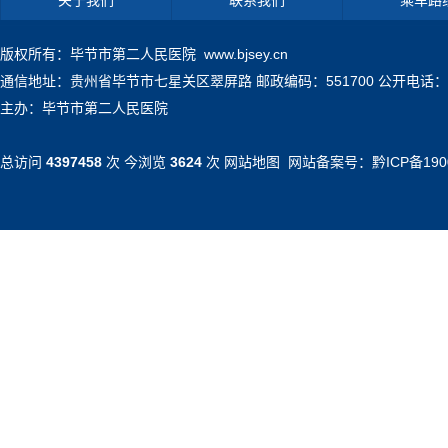
关于我们
联系我们
乘车路
版权所有：毕节市第二人民医院 www.bjsey.cn
通信地址：贵州省毕节市七星关区翠屏路 邮政编码：551700 公开电话：0857-71
主办：毕节市第二人民医院
总访问
4397458
次 今浏览
3624
次
网站地图
网站备案号：
黔ICP备190