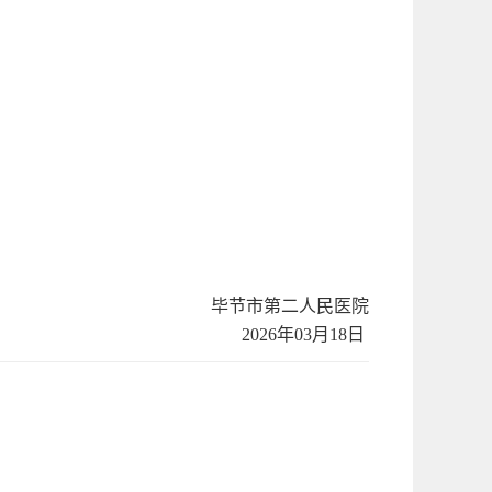
毕节市第二人民医院
202
6
年
03
月
18
日