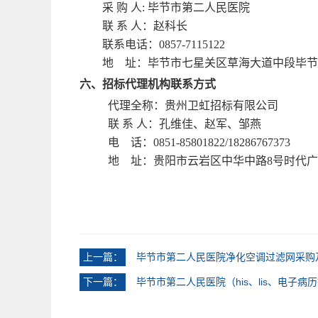
采
购
人
:
毕节市第二人民医院
联
系
人：
赵科长
联系电话：
0857-7115122
地
址：毕节市七星关区草海大道中段毕节
六、招标代理机构联系方式
代理全称：
贵州卫虹招标有限公司
联
系
人：
孔维佳
、赵军、邹燕
电
话：
0851-8580182
2/18286767373
地
址：贵阳市
云岩区
中华中路
8号时代广
上一篇：
毕节市第二人民医院净化空调过滤网采购
下一篇：
毕节市第二人民医院（his、lis、电子