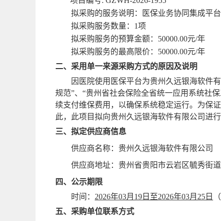
项目编号
:
GZWH-
2026-1955
拟采购的服务说明
：医保业务协同集成平台
拟采购服务数量
：
1项
拟采购服务的
预算
金额
：
50000
.00元
/年
拟采购服务的
最高限价：
50000
.00元
/年
二、采用单一来源采购方式的原因及说明
因
医院
使用医保平台为贵州久远银海软件有
规范”、“贵州省社会保险全省统一应用系统社保
续支付维保费用，以确保系统稳定运行。为保证
此，此项目拟向贵州久远银海软件有限公司进行
三、拟定供应商信息
供应商名称：贵州久远银海软件有限公司
供应商地址：贵州省贵阳市云岩区毓秀街道
四、公示期限
时间：
2026年03月19日至2026年03月25日
（
五
、
采购单位
联系方式