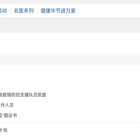
活动
|
名医系列
|
健康毕节进万家
医院疫情防控支援队员凯旋
工作人员
疫”倡议书
 信