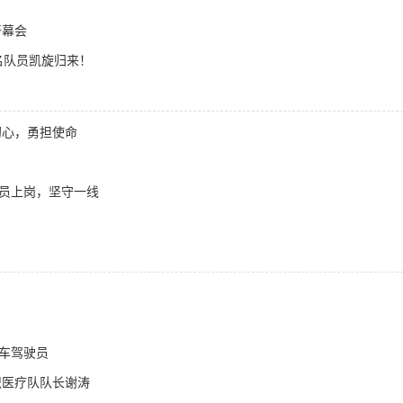
开幕会
名队员凯旋归来！
初心，勇担使命
全员上岗，坚守一线
护车驾驶员
织医疗队队长谢涛