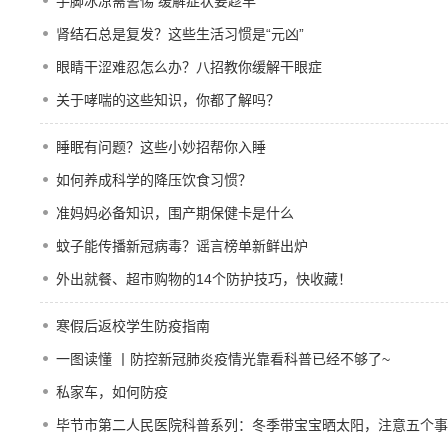
手脚冰凉需警惕 缓解症状要趁早
肾结石总是复发？这些生活习惯是“元凶” ​
眼睛干涩难忍怎么办？八招教你缓解干眼症
关于哮喘的这些知识，你都了解吗？
睡眠有问题？这些小妙招帮你入睡
如何养成科学的降压饮食习惯？
准妈妈必备知识，围产期保健卡是什么
蚊子能传播新冠病毒？谣言榜单新鲜出炉
外出就餐、超市购物的14个防护技巧，快收藏！
寒假后返校学生防疫指南
一图读懂 丨防控新冠肺炎疫情光靠看科普已经不够了~
私家车，如何防疫
毕节市第二人民医院科普系列：冬季带宝宝晒太阳，注意五个事